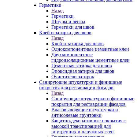
Герметики
Назад
Герметики
Шнуры и ленты
Герметики для швов
Клей и затирка для швов
Назад
Клей и затирка для швов
Однокомпонентные цементные клеи
Двухкомпонентные
гидроизоляционные цементные клеи
Цементная затирка для швов
Эпоксидная затирка для швов
Очистители затирок
Санирующие штукатурки и финишные
покрытия для реставрации фасадов
Назад
Санирующие штукатурки и финишные
покрытия для реставрации фасадов
Влаговыводящие штукатурки и
антисолевые грунтовки
Защитно-декоративные покрытия с
высокой транспирацией для
внутренних и наружных стен