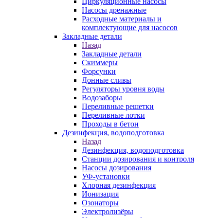
Циркуляционные насосы
Насосы дренажные
Расходные материалы и
комплектующие для насосов
Закладные детали
Назад
Закладные детали
Скиммеры
Форсунки
Донные сливы
Регуляторы уровня воды
Водозаборы
Переливные решетки
Переливные лотки
Проходы в бетон
Дезинфекция, водоподготовка
Назад
Дезинфекция, водоподготовка
Станции дозирования и контроля
Насосы дозирования
УФ-установки
Хлорная дезинфекция
Ионизация
Озонаторы
Электролизёры