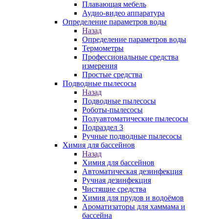
Плавающая мебель
Аудио-видео аппаратура
Определение параметров воды
Назад
Определение параметров воды
Термометры
Профессиональные средства
измерения
Простые средства
Подводные пылесосы
Назад
Подводные пылесосы
Роботы-пылесосы
Полуавтоматические пылесосы
Подраздел 3
Ручные подводные пылесосы
Химия для бассейнов
Назад
Химия для бассейнов
Автоматическая дезинфекция
Ручная дезинфекция
Чистящие средства
Химия для прудов и водоёмов
Ароматизаторы для хаммама и
бассейна