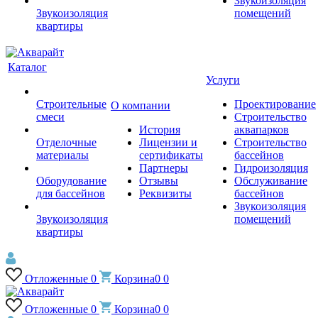
Звукоизоляция
Звукоизоляция
помещений
квартиры
Каталог
Услуги
Строительные
Проектирование
О компании
смеси
Строительство
История
аквапарков
Отделочные
Лицензии и
Строительство
материалы
сертификаты
бассейнов
Партнеры
Гидроизоляция
Оборудование
Отзывы
Обслуживание
для бассейнов
Реквизиты
бассейнов
Звукоизоляция
Звукоизоляция
помещений
квартиры
Отложенные
0
Корзина
0
0
Отложенные
0
Корзина
0
0