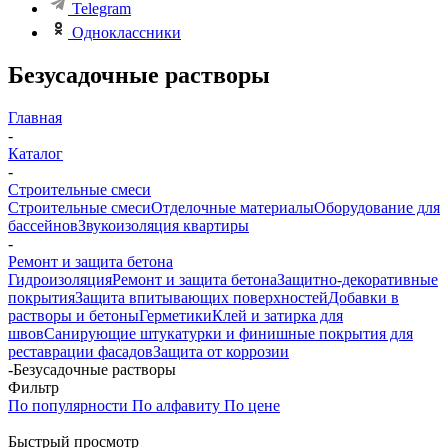
Telegram
Одноклассники
Безусадочные растворы
Главная
-
Каталог
-
Строительные смеси
Строительные смеси
Отделочные материалы
Оборудование для
бассейнов
Звукоизоляция квартиры
-
Ремонт и защита бетона
Гидроизоляция
Ремонт и защита бетона
Защитно-декоративные
покрытия
Защита впитывающих поверхностей
Добавки в
растворы и бетоны
Герметики
Клей и затирка для
швов
Санирующие штукатурки и финишные покрытия для
реставрации фасадов
Защита от коррозии
-
Безусадочные растворы
Фильтр
По популярности
По алфавиту
По цене
Быстрый просмотр