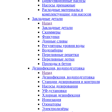
Циркуляционные насосы
Насосы дренажные
Расходные материалы и
комплектующие для насосов
Закладные детали
Назад
Закладные детали
Скиммеры
Форсунки
Донные сливы
Регуляторы уровня воды
Водозаборы
Переливные решетки
Переливные лотки
Проходы в бетон
Дезинфекция, водоподготовка
Назад
Дезинфекция, водоподготовка
Станции дозирования и контроля
Насосы дозирования
УФ-установки
Хлорная дезинфекция
Ионизация
Озонаторы
Электролизёры