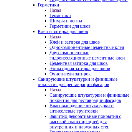
Герметики
Назад
Герметики
Шнуры и ленты
Герметики для швов
Клей и затирка для швов
Назад
Клей и затирка для швов
Однокомпонентные цементные клеи
Двухкомпонентные
гидроизоляционные цементные клеи
Цементная затирка для швов
Эпоксидная затирка для швов
Очистители затирок
Санирующие штукатурки и финишные
покрытия для реставрации фасадов
Назад
Санирующие штукатурки и финишные
покрытия для реставрации фасадов
Влаговыводящие штукатурки и
антисолевые грунтовки
Защитно-декоративные покрытия с
высокой транспирацией для
внутренних и наружных стен