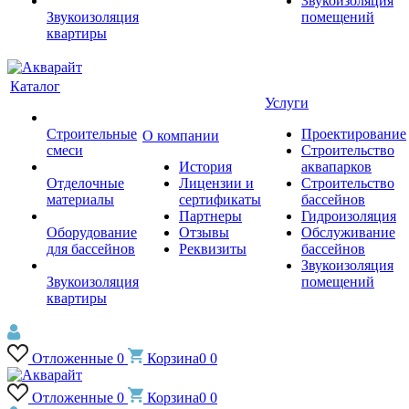
Звукоизоляция
Звукоизоляция
помещений
квартиры
Каталог
Услуги
Строительные
Проектирование
О компании
смеси
Строительство
История
аквапарков
Отделочные
Лицензии и
Строительство
материалы
сертификаты
бассейнов
Партнеры
Гидроизоляция
Оборудование
Отзывы
Обслуживание
для бассейнов
Реквизиты
бассейнов
Звукоизоляция
Звукоизоляция
помещений
квартиры
Отложенные
0
Корзина
0
0
Отложенные
0
Корзина
0
0