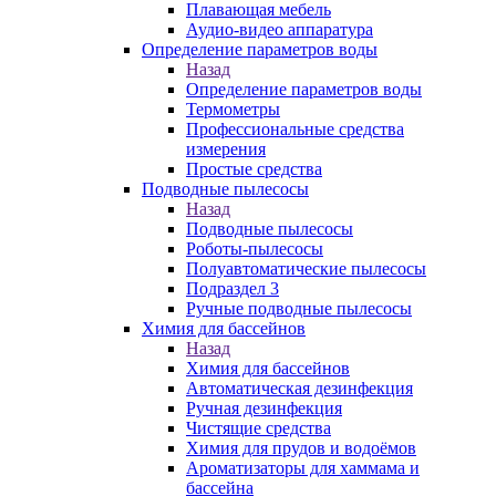
Плавающая мебель
Аудио-видео аппаратура
Определение параметров воды
Назад
Определение параметров воды
Термометры
Профессиональные средства
измерения
Простые средства
Подводные пылесосы
Назад
Подводные пылесосы
Роботы-пылесосы
Полуавтоматические пылесосы
Подраздел 3
Ручные подводные пылесосы
Химия для бассейнов
Назад
Химия для бассейнов
Автоматическая дезинфекция
Ручная дезинфекция
Чистящие средства
Химия для прудов и водоёмов
Ароматизаторы для хаммама и
бассейна