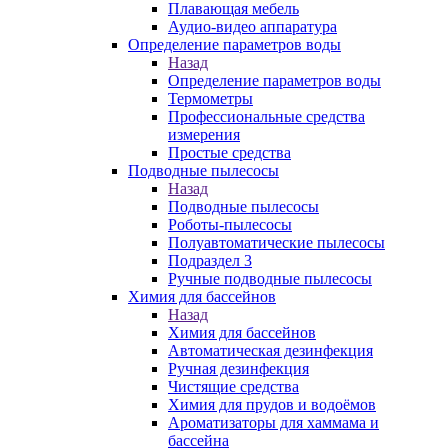
Плавающая мебель
Аудио-видео аппаратура
Определение параметров воды
Назад
Определение параметров воды
Термометры
Профессиональные средства
измерения
Простые средства
Подводные пылесосы
Назад
Подводные пылесосы
Роботы-пылесосы
Полуавтоматические пылесосы
Подраздел 3
Ручные подводные пылесосы
Химия для бассейнов
Назад
Химия для бассейнов
Автоматическая дезинфекция
Ручная дезинфекция
Чистящие средства
Химия для прудов и водоёмов
Ароматизаторы для хаммама и
бассейна