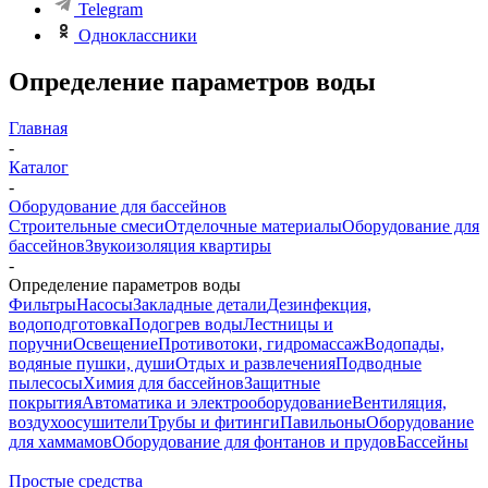
Telegram
Одноклассники
Определение параметров воды
Главная
-
Каталог
-
Оборудование для бассейнов
Строительные смеси
Отделочные материалы
Оборудование для
бассейнов
Звукоизоляция квартиры
-
Определение параметров воды
Фильтры
Насосы
Закладные детали
Дезинфекция,
водоподготовка
Подогрев воды
Лестницы и
поручни
Освещение
Противотоки, гидромассаж
Водопады,
водяные пушки, души
Отдых и развлечения
Подводные
пылесосы
Химия для бассейнов
Защитные
покрытия
Автоматика и электрооборудование
Вентиляция,
воздухоосушители
Трубы и фитинги
Павильоны
Оборудование
для хаммамов
Оборудование для фонтанов и прудов
Бассейны
Простые средства