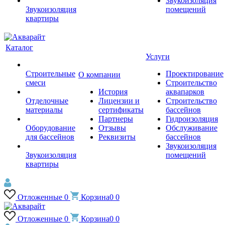
Звукоизоляция
Звукоизоляция
помещений
квартиры
Каталог
Услуги
Строительные
Проектирование
О компании
смеси
Строительство
История
аквапарков
Отделочные
Лицензии и
Строительство
материалы
сертификаты
бассейнов
Партнеры
Гидроизоляция
Оборудование
Отзывы
Обслуживание
для бассейнов
Реквизиты
бассейнов
Звукоизоляция
Звукоизоляция
помещений
квартиры
Отложенные
0
Корзина
0
0
Отложенные
0
Корзина
0
0