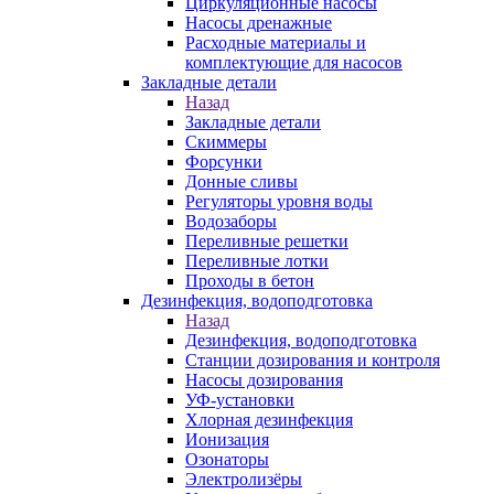
Циркуляционные насосы
Насосы дренажные
Расходные материалы и
комплектующие для насосов
Закладные детали
Назад
Закладные детали
Скиммеры
Форсунки
Донные сливы
Регуляторы уровня воды
Водозаборы
Переливные решетки
Переливные лотки
Проходы в бетон
Дезинфекция, водоподготовка
Назад
Дезинфекция, водоподготовка
Станции дозирования и контроля
Насосы дозирования
УФ-установки
Хлорная дезинфекция
Ионизация
Озонаторы
Электролизёры