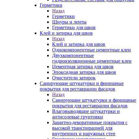
Герметики
Назад
Герметики
Шнуры и ленты
Герметики для швов
Клей и затирка для швов
Назад
Клей и затирка для швов
Однокомпонентные цементные клеи
Двухкомпонентные
гидроизоляционные цементные клеи
Цементная затирка для швов
Эпоксидная затирка для швов
Очистители затирок
Санирующие штукатурки и финишные
покрытия для реставрации фасадов
Назад
Санирующие штукатурки и финишные
покрытия для реставрации фасадов
Влаговыводящие штукатурки и
антисолевые грунтовки
Защитно-декоративные покрытия с
высокой транспирацией для
внутренних и наружных стен