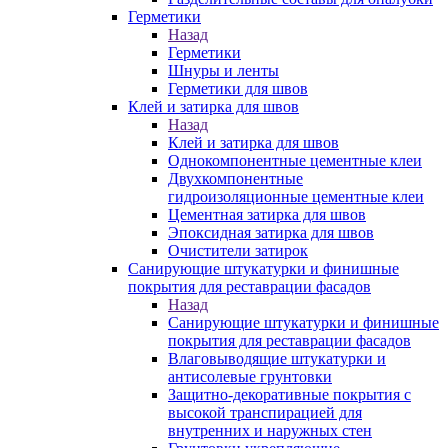
Герметики
Назад
Герметики
Шнуры и ленты
Герметики для швов
Клей и затирка для швов
Назад
Клей и затирка для швов
Однокомпонентные цементные клеи
Двухкомпонентные
гидроизоляционные цементные клеи
Цементная затирка для швов
Эпоксидная затирка для швов
Очистители затирок
Санирующие штукатурки и финишные
покрытия для реставрации фасадов
Назад
Санирующие штукатурки и финишные
покрытия для реставрации фасадов
Влаговыводящие штукатурки и
антисолевые грунтовки
Защитно-декоративные покрытия с
высокой транспирацией для
внутренних и наружных стен