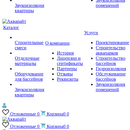
Звукоизоляция
Звукоизоляция
помещений
квартиры
Каталог
Услуги
Строительные
Проектирование
О компании
смеси
Строительство
История
аквапарков
Отделочные
Лицензии и
Строительство
материалы
сертификаты
бассейнов
Партнеры
Гидроизоляция
Оборудование
Отзывы
Обслуживание
для бассейнов
Реквизиты
бассейнов
Звукоизоляция
Звукоизоляция
помещений
квартиры
Отложенные
0
Корзина
0
0
Отложенные
0
Корзина
0
0