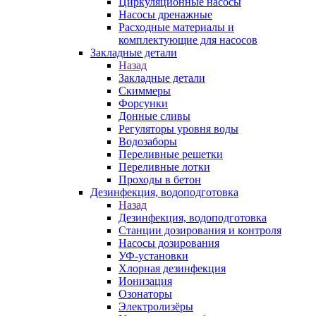
Циркуляционные насосы
Насосы дренажные
Расходные материалы и
комплектующие для насосов
Закладные детали
Назад
Закладные детали
Скиммеры
Форсунки
Донные сливы
Регуляторы уровня воды
Водозаборы
Переливные решетки
Переливные лотки
Проходы в бетон
Дезинфекция, водоподготовка
Назад
Дезинфекция, водоподготовка
Станции дозирования и контроля
Насосы дозирования
УФ-установки
Хлорная дезинфекция
Ионизация
Озонаторы
Электролизёры