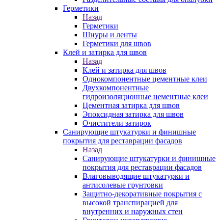
Герметики
Назад
Герметики
Шнуры и ленты
Герметики для швов
Клей и затирка для швов
Назад
Клей и затирка для швов
Однокомпонентные цементные клеи
Двухкомпонентные
гидроизоляционные цементные клеи
Цементная затирка для швов
Эпоксидная затирка для швов
Очистители затирок
Санирующие штукатурки и финишные
покрытия для реставрации фасадов
Назад
Санирующие штукатурки и финишные
покрытия для реставрации фасадов
Влаговыводящие штукатурки и
антисолевые грунтовки
Защитно-декоративные покрытия с
высокой транспирацией для
внутренних и наружных стен