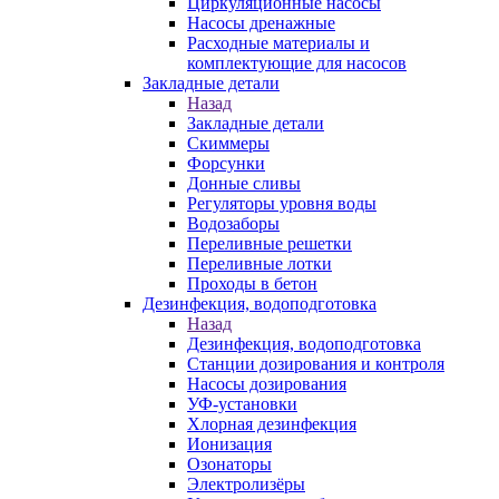
Циркуляционные насосы
Насосы дренажные
Расходные материалы и
комплектующие для насосов
Закладные детали
Назад
Закладные детали
Скиммеры
Форсунки
Донные сливы
Регуляторы уровня воды
Водозаборы
Переливные решетки
Переливные лотки
Проходы в бетон
Дезинфекция, водоподготовка
Назад
Дезинфекция, водоподготовка
Станции дозирования и контроля
Насосы дозирования
УФ-установки
Хлорная дезинфекция
Ионизация
Озонаторы
Электролизёры