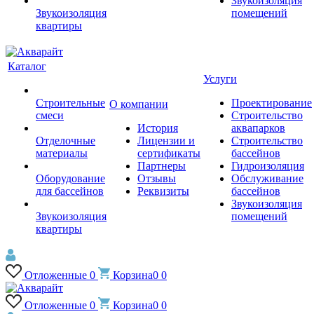
Звукоизоляция
Звукоизоляция
помещений
квартиры
Каталог
Услуги
Строительные
Проектирование
О компании
смеси
Строительство
История
аквапарков
Отделочные
Лицензии и
Строительство
материалы
сертификаты
бассейнов
Партнеры
Гидроизоляция
Оборудование
Отзывы
Обслуживание
для бассейнов
Реквизиты
бассейнов
Звукоизоляция
Звукоизоляция
помещений
квартиры
Отложенные
0
Корзина
0
0
Отложенные
0
Корзина
0
0