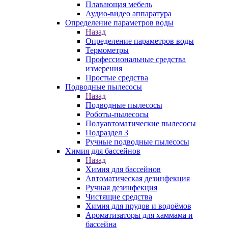
Плавающая мебель
Аудио-видео аппаратура
Определение параметров воды
Назад
Определение параметров воды
Термометры
Профессиональные средства
измерения
Простые средства
Подводные пылесосы
Назад
Подводные пылесосы
Роботы-пылесосы
Полуавтоматические пылесосы
Подраздел 3
Ручные подводные пылесосы
Химия для бассейнов
Назад
Химия для бассейнов
Автоматическая дезинфекция
Ручная дезинфекция
Чистящие средства
Химия для прудов и водоёмов
Ароматизаторы для хаммама и
бассейна