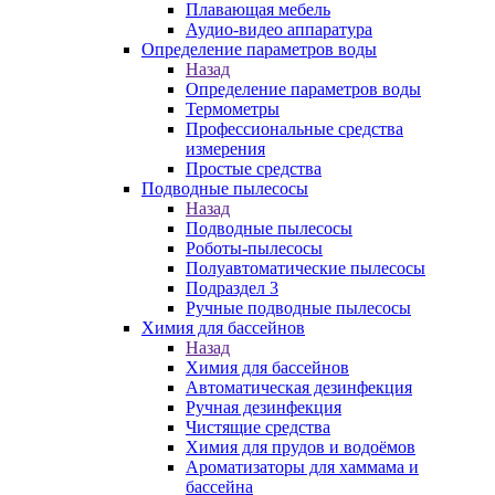
Плавающая мебель
Аудио-видео аппаратура
Определение параметров воды
Назад
Определение параметров воды
Термометры
Профессиональные средства
измерения
Простые средства
Подводные пылесосы
Назад
Подводные пылесосы
Роботы-пылесосы
Полуавтоматические пылесосы
Подраздел 3
Ручные подводные пылесосы
Химия для бассейнов
Назад
Химия для бассейнов
Автоматическая дезинфекция
Ручная дезинфекция
Чистящие средства
Химия для прудов и водоёмов
Ароматизаторы для хаммама и
бассейна