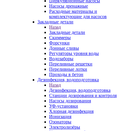
Циркуляционные насосы
Насосы дренажные
Расходные материалы и
комплектующие для насосов
Закладные детали
Назад
Закладные детали
Скиммеры
Форсунки
Донные сливы
Регуляторы уровня воды
Водозаборы
Переливные решетки
Переливные лотки
Проходы в бетон
Дезинфекция, водоподготовка
Назад
Дезинфекция, водоподготовка
Станции дозирования и контроля
Насосы дозирования
УФ-установки
Хлорная дезинфекция
Ионизация
Озонаторы
Электролизёры