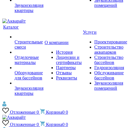
Звукоизоляция
Звукоизоляция
помещений
квартиры
Каталог
Услуги
Строительные
Проектирование
О компании
смеси
Строительство
История
аквапарков
Отделочные
Лицензии и
Строительство
материалы
сертификаты
бассейнов
Партнеры
Гидроизоляция
Оборудование
Отзывы
Обслуживание
для бассейнов
Реквизиты
бассейнов
Звукоизоляция
Звукоизоляция
помещений
квартиры
Отложенные
0
Корзина
0
0
Отложенные
0
Корзина
0
0