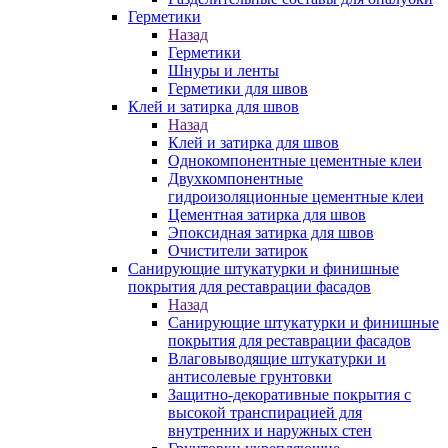
Герметики
Назад
Герметики
Шнуры и ленты
Герметики для швов
Клей и затирка для швов
Назад
Клей и затирка для швов
Однокомпонентные цементные клеи
Двухкомпонентные
гидроизоляционные цементные клеи
Цементная затирка для швов
Эпоксидная затирка для швов
Очистители затирок
Санирующие штукатурки и финишные
покрытия для реставрации фасадов
Назад
Санирующие штукатурки и финишные
покрытия для реставрации фасадов
Влаговыводящие штукатурки и
антисолевые грунтовки
Защитно-декоративные покрытия с
высокой транспирацией для
внутренних и наружных стен