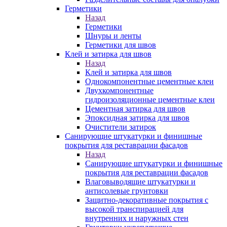
Герметики
Назад
Герметики
Шнуры и ленты
Герметики для швов
Клей и затирка для швов
Назад
Клей и затирка для швов
Однокомпонентные цементные клеи
Двухкомпонентные
гидроизоляционные цементные клеи
Цементная затирка для швов
Эпоксидная затирка для швов
Очистители затирок
Санирующие штукатурки и финишные
покрытия для реставрации фасадов
Назад
Санирующие штукатурки и финишные
покрытия для реставрации фасадов
Влаговыводящие штукатурки и
антисолевые грунтовки
Защитно-декоративные покрытия с
высокой транспирацией для
внутренних и наружных стен