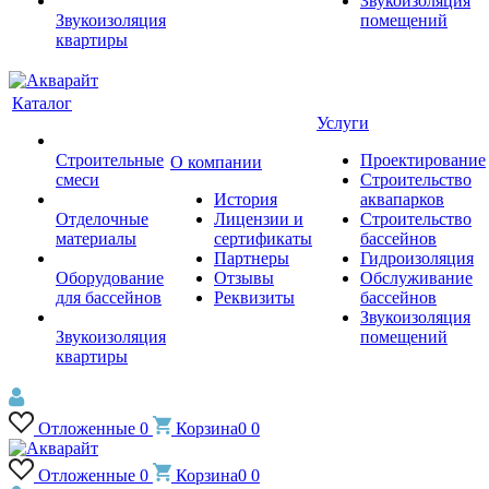
Звукоизоляция
Звукоизоляция
помещений
квартиры
Каталог
Услуги
Строительные
Проектирование
О компании
смеси
Строительство
История
аквапарков
Отделочные
Лицензии и
Строительство
материалы
сертификаты
бассейнов
Партнеры
Гидроизоляция
Оборудование
Отзывы
Обслуживание
для бассейнов
Реквизиты
бассейнов
Звукоизоляция
Звукоизоляция
помещений
квартиры
Отложенные
0
Корзина
0
0
Отложенные
0
Корзина
0
0