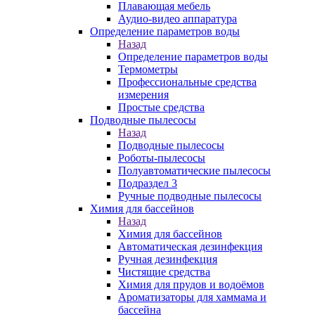
Плавающая мебель
Аудио-видео аппаратура
Определение параметров воды
Назад
Определение параметров воды
Термометры
Профессиональные средства
измерения
Простые средства
Подводные пылесосы
Назад
Подводные пылесосы
Роботы-пылесосы
Полуавтоматические пылесосы
Подраздел 3
Ручные подводные пылесосы
Химия для бассейнов
Назад
Химия для бассейнов
Автоматическая дезинфекция
Ручная дезинфекция
Чистящие средства
Химия для прудов и водоёмов
Ароматизаторы для хаммама и
бассейна