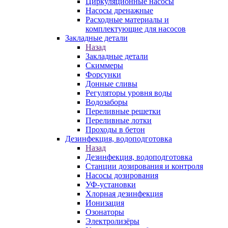
Циркуляционные насосы
Насосы дренажные
Расходные материалы и
комплектующие для насосов
Закладные детали
Назад
Закладные детали
Скиммеры
Форсунки
Донные сливы
Регуляторы уровня воды
Водозаборы
Переливные решетки
Переливные лотки
Проходы в бетон
Дезинфекция, водоподготовка
Назад
Дезинфекция, водоподготовка
Станции дозирования и контроля
Насосы дозирования
УФ-установки
Хлорная дезинфекция
Ионизация
Озонаторы
Электролизёры