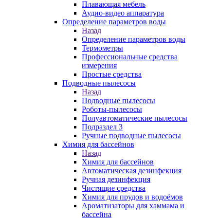
Плавающая мебель
Аудио-видео аппаратура
Определение параметров воды
Назад
Определение параметров воды
Термометры
Профессиональные средства
измерения
Простые средства
Подводные пылесосы
Назад
Подводные пылесосы
Роботы-пылесосы
Полуавтоматические пылесосы
Подраздел 3
Ручные подводные пылесосы
Химия для бассейнов
Назад
Химия для бассейнов
Автоматическая дезинфекция
Ручная дезинфекция
Чистящие средства
Химия для прудов и водоёмов
Ароматизаторы для хаммама и
бассейна