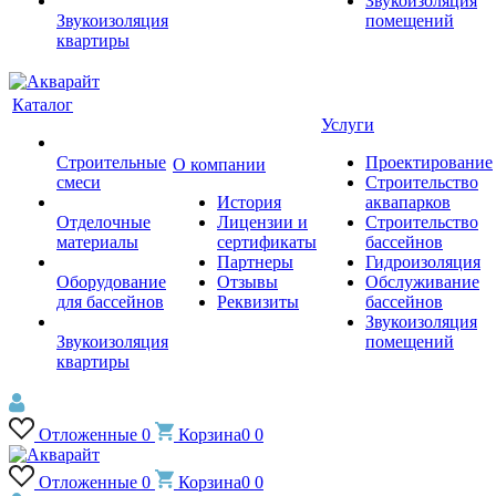
Звукоизоляция
Звукоизоляция
помещений
квартиры
Каталог
Услуги
Строительные
Проектирование
О компании
смеси
Строительство
История
аквапарков
Отделочные
Лицензии и
Строительство
материалы
сертификаты
бассейнов
Партнеры
Гидроизоляция
Оборудование
Отзывы
Обслуживание
для бассейнов
Реквизиты
бассейнов
Звукоизоляция
Звукоизоляция
помещений
квартиры
Отложенные
0
Корзина
0
0
Отложенные
0
Корзина
0
0