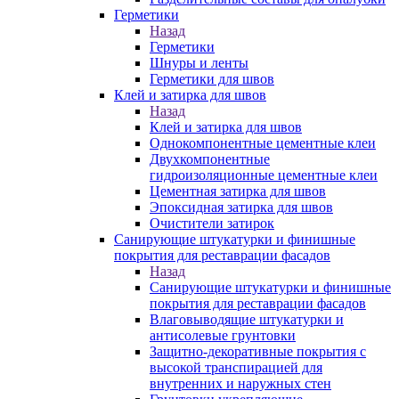
Герметики
Назад
Герметики
Шнуры и ленты
Герметики для швов
Клей и затирка для швов
Назад
Клей и затирка для швов
Однокомпонентные цементные клеи
Двухкомпонентные
гидроизоляционные цементные клеи
Цементная затирка для швов
Эпоксидная затирка для швов
Очистители затирок
Санирующие штукатурки и финишные
покрытия для реставрации фасадов
Назад
Санирующие штукатурки и финишные
покрытия для реставрации фасадов
Влаговыводящие штукатурки и
антисолевые грунтовки
Защитно-декоративные покрытия с
высокой транспирацией для
внутренних и наружных стен