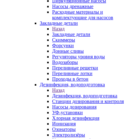
Циркуляционные насосы
Насосы дренажные
Расходные материалы и
комплектующие для насосов
Закладные детали
Назад
Закладные детали
Скиммеры
Форсунки
Донные сливы
Регуляторы уровня воды
Водозаборы
Переливные решетки
Переливные лотки
Проходы в бетон
Дезинфекция, водоподготовка
Назад
Дезинфекция, водоподготовка
Станции дозирования и контроля
Насосы дозирования
УФ-установки
Хлорная дезинфекция
Ионизация
Озонаторы
Электролизёры