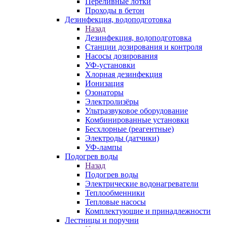
Переливные лотки
Проходы в бетон
Дезинфекция, водоподготовка
Назад
Дезинфекция, водоподготовка
Станции дозирования и контроля
Насосы дозирования
УФ-установки
Хлорная дезинфекция
Ионизация
Озонаторы
Электролизёры
Ультразвуковое оборудование
Комбинированные установки
Бесхлорные (реагентные)
Электроды (датчики)
УФ-лампы
Подогрев воды
Назад
Подогрев воды
Электрические водонагреватели
Теплообменники
Тепловые насосы
Комплектующие и принадлежности
Лестницы и поручни