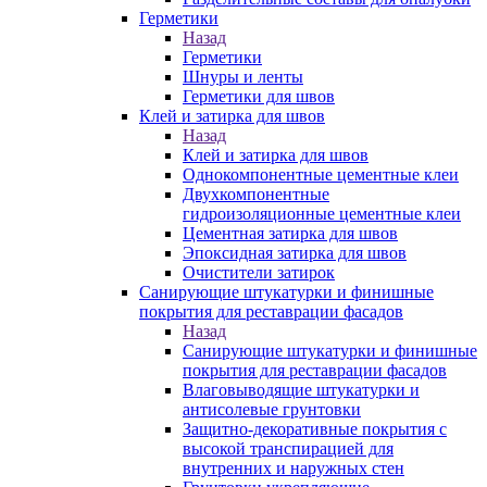
Герметики
Назад
Герметики
Шнуры и ленты
Герметики для швов
Клей и затирка для швов
Назад
Клей и затирка для швов
Однокомпонентные цементные клеи
Двухкомпонентные
гидроизоляционные цементные клеи
Цементная затирка для швов
Эпоксидная затирка для швов
Очистители затирок
Санирующие штукатурки и финишные
покрытия для реставрации фасадов
Назад
Санирующие штукатурки и финишные
покрытия для реставрации фасадов
Влаговыводящие штукатурки и
антисолевые грунтовки
Защитно-декоративные покрытия с
высокой транспирацией для
внутренних и наружных стен