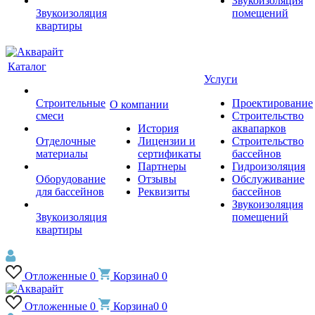
Звукоизоляция
Звукоизоляция
помещений
квартиры
Каталог
Услуги
Строительные
Проектирование
О компании
смеси
Строительство
История
аквапарков
Отделочные
Лицензии и
Строительство
материалы
сертификаты
бассейнов
Партнеры
Гидроизоляция
Оборудование
Отзывы
Обслуживание
для бассейнов
Реквизиты
бассейнов
Звукоизоляция
Звукоизоляция
помещений
квартиры
Отложенные
0
Корзина
0
0
Отложенные
0
Корзина
0
0