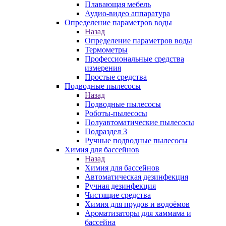
Плавающая мебель
Аудио-видео аппаратура
Определение параметров воды
Назад
Определение параметров воды
Термометры
Профессиональные средства
измерения
Простые средства
Подводные пылесосы
Назад
Подводные пылесосы
Роботы-пылесосы
Полуавтоматические пылесосы
Подраздел 3
Ручные подводные пылесосы
Химия для бассейнов
Назад
Химия для бассейнов
Автоматическая дезинфекция
Ручная дезинфекция
Чистящие средства
Химия для прудов и водоёмов
Ароматизаторы для хаммама и
бассейна