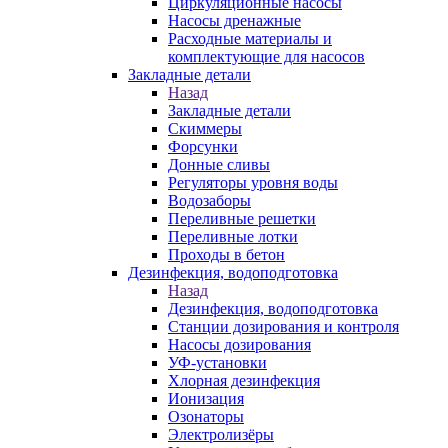
Циркуляционные насосы
Насосы дренажные
Расходные материалы и
комплектующие для насосов
Закладные детали
Назад
Закладные детали
Скиммеры
Форсунки
Донные сливы
Регуляторы уровня воды
Водозаборы
Переливные решетки
Переливные лотки
Проходы в бетон
Дезинфекция, водоподготовка
Назад
Дезинфекция, водоподготовка
Станции дозирования и контроля
Насосы дозирования
УФ-установки
Хлорная дезинфекция
Ионизация
Озонаторы
Электролизёры