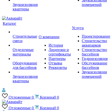
Звукоизоляция
Звукоизоляция
помещений
квартиры
Каталог
Услуги
Строительные
Проектирование
О компании
смеси
Строительство
История
аквапарков
Отделочные
Лицензии и
Строительство
материалы
сертификаты
бассейнов
Партнеры
Гидроизоляция
Оборудование
Отзывы
Обслуживание
для бассейнов
Реквизиты
бассейнов
Звукоизоляция
Звукоизоляция
помещений
квартиры
Отложенные
0
Корзина
0
0
Отложенные
0
Корзина
0
0