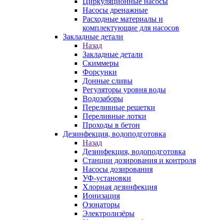
Циркуляционные насосы
Насосы дренажные
Расходные материалы и
комплектующие для насосов
Закладные детали
Назад
Закладные детали
Скиммеры
Форсунки
Донные сливы
Регуляторы уровня воды
Водозаборы
Переливные решетки
Переливные лотки
Проходы в бетон
Дезинфекция, водоподготовка
Назад
Дезинфекция, водоподготовка
Станции дозирования и контроля
Насосы дозирования
УФ-установки
Хлорная дезинфекция
Ионизация
Озонаторы
Электролизёры