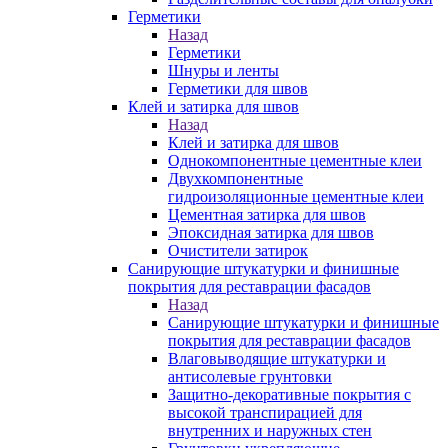
Герметики
Назад
Герметики
Шнуры и ленты
Герметики для швов
Клей и затирка для швов
Назад
Клей и затирка для швов
Однокомпонентные цементные клеи
Двухкомпонентные
гидроизоляционные цементные клеи
Цементная затирка для швов
Эпоксидная затирка для швов
Очистители затирок
Санирующие штукатурки и финишные
покрытия для реставрации фасадов
Назад
Санирующие штукатурки и финишные
покрытия для реставрации фасадов
Влаговыводящие штукатурки и
антисолевые грунтовки
Защитно-декоративные покрытия с
высокой транспирацией для
внутренних и наружных стен