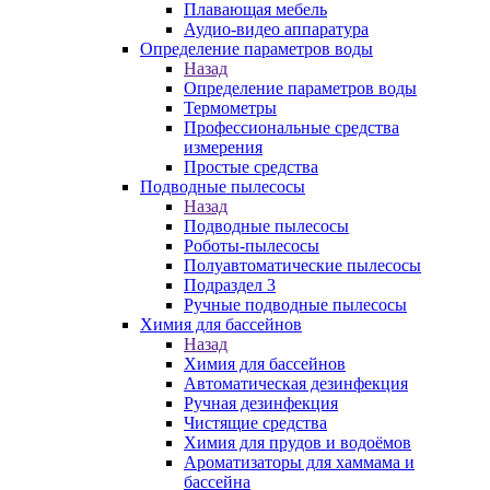
Плавающая мебель
Аудио-видео аппаратура
Определение параметров воды
Назад
Определение параметров воды
Термометры
Профессиональные средства
измерения
Простые средства
Подводные пылесосы
Назад
Подводные пылесосы
Роботы-пылесосы
Полуавтоматические пылесосы
Подраздел 3
Ручные подводные пылесосы
Химия для бассейнов
Назад
Химия для бассейнов
Автоматическая дезинфекция
Ручная дезинфекция
Чистящие средства
Химия для прудов и водоёмов
Ароматизаторы для хаммама и
бассейна